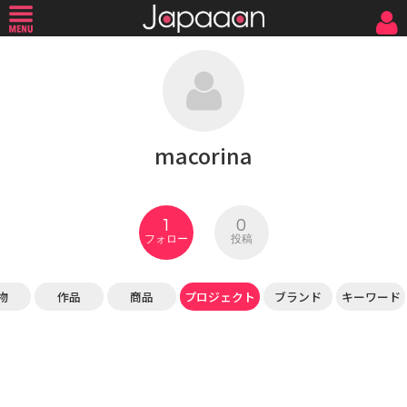
macorina
1
0
フォロー
投稿
物
作品
商品
プロジェクト
ブランド
キーワード