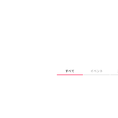
すべて
イベント