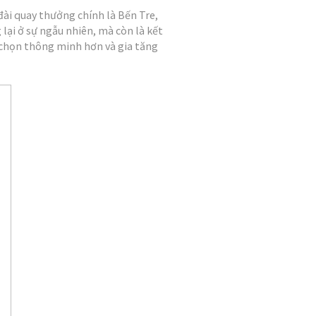
đài quay thưởng chính là Bến Tre,
 lại ở sự ngẫu nhiên, mà còn là kết
a chọn thông minh hơn và gia tăng