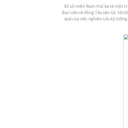
Xổ số miền Nam thứ ba là một tro
Bạc Liêu và Vũng Tàu vào lúc 16h30
quả của việc nghiên cứu kỹ lưỡng