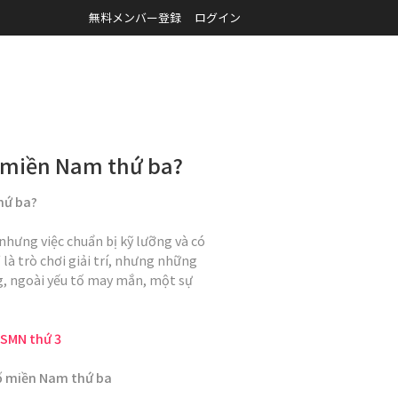
無料メンバー登録
ログイン
số miền Nam thứ ba?
hứ ba?
hưng việc chuẩn bị kỹ lưỡng và có
 là trò chơi giải trí, nhưng những
g, ngoài yếu tố may mắn, một sự
SMN thứ 3
số miền Nam thứ ba