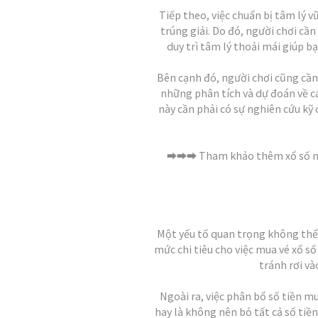
Tiếp theo, việc chuẩn bị tâm lý v
trúng giải. Do đó, người chơi cầ
duy trì tâm lý thoải mái giúp b
Bên cạnh đó, người chơi cũng cần 
những phân tích và dự đoán về c
này cần phải có sự nghiên cứu kỹ
➡️➡️➡️ Tham khảo thêm xổ số m
Một yếu tố quan trọng không thể t
mức chi tiêu cho việc mua vé xổ s
tránh rơi và
Ngoài ra, việc phân bổ số tiền m
hay là không nên bỏ tất cả số tiề