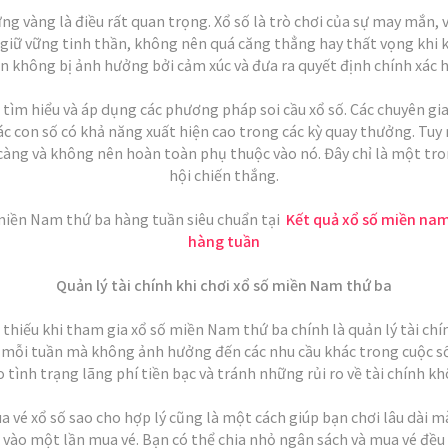
ững vàng là điều rất quan trọng. Xổ số là trò chơi của sự may mắn,
n giữ vững tinh thần, không nên quá căng thẳng hay thất vọng khi
ạn không bị ảnh hưởng bởi cảm xúc và đưa ra quyết định chính xác h
tìm hiểu và áp dụng các phương pháp soi cầu xổ số. Các chuyên gi
ác con số có khả năng xuất hiện cao trong các kỳ quay thưởng. Tuy
 càng và không nên hoàn toàn phụ thuộc vào nó. Đây chỉ là một tr
hội chiến thắng.
iền Nam thứ ba hàng tuần siêu chuẩn tại
Kết quả xổ số miền nam
hàng tuần
Quản lý tài chính khi chơi xổ số miền Nam thứ ba
hiếu khi tham gia xổ số miền Nam thứ ba chính là quản lý tài chín
ố mỗi tuần mà không ảnh hưởng đến các nhu cầu khác trong cuộc sốn
o tình trạng lãng phí tiền bạc và tránh những rủi ro về tài chính k
ua vé xổ số sao cho hợp lý cũng là một cách giúp bạn chơi lâu dài m
n vào một lần mua vé. Bạn có thể chia nhỏ ngân sách và mua vé đều