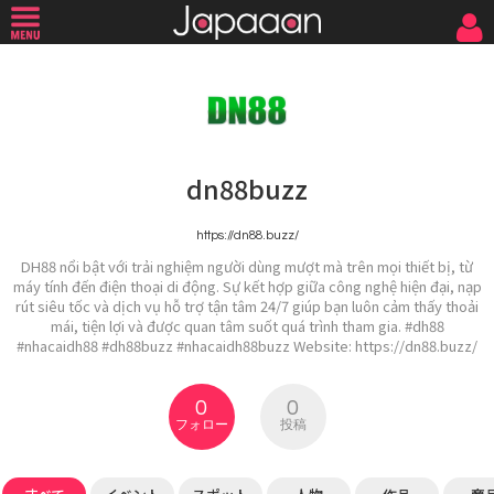
dn88buzz
https://dn88.buzz/
DH88 nổi bật với trải nghiệm người dùng mượt mà trên mọi thiết bị, từ
máy tính đến điện thoại di động. Sự kết hợp giữa công nghệ hiện đại, nạp
rút siêu tốc và dịch vụ hỗ trợ tận tâm 24/7 giúp bạn luôn cảm thấy thoải
mái, tiện lợi và được quan tâm suốt quá trình tham gia. #dh88
#nhacaidh88 #dh88buzz #nhacaidh88buzz Website: https://dn88.buzz/
0
0
フォロー
投稿