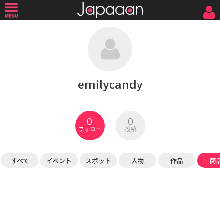
emilycandy
0
0
フォロー
投稿
すべて
イベント
スポット
人物
作品
商