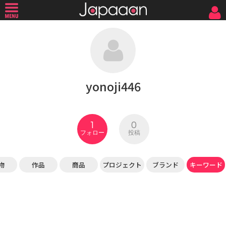
yonoji446
1
0
フォロー
投稿
物
作品
商品
プロジェクト
ブランド
キーワード