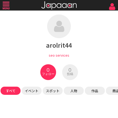
arolrit44
seo services
0
0
フォロー
投稿
すべて
イベント
スポット
人物
作品
商