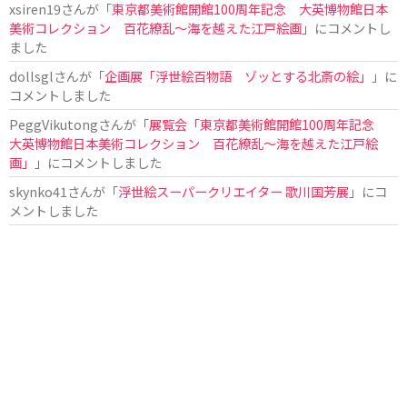
xsiren19
さんが「
東京都美術館開館100周年記念 大英博物館日本
美術コレクション 百花繚乱～海を越えた江戸絵画
」にコメントし
ました
dollsgl
さんが「
企画展「浮世絵百物語 ゾッとする北斎の絵」
」に
コメントしました
PeggVikutong
さんが「
展覧会「東京都美術館開館100周年記念
大英博物館日本美術コレクション 百花繚乱〜海を越えた江戸絵
画」
」にコメントしました
skynko41
さんが「
浮世絵スーパークリエイター 歌川国芳展
」にコ
メントしました