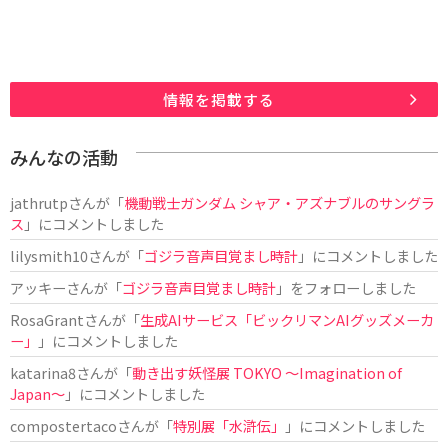
情報を掲載する
みんなの活動
jathrutp
さんが「
機動戦士ガンダム シャア・アズナブルのサングラ
ス
」にコメントしました
lilysmith10
さんが「
ゴジラ音声目覚まし時計
」にコメントしました
アッキー
さんが「
ゴジラ音声目覚まし時計
」をフォローしました
RosaGrant
さんが「
生成AIサービス「ビックリマンAIグッズメーカ
ー」
」にコメントしました
katarina8
さんが「
動き出す妖怪展 TOKYO 〜Imagination of
Japan〜
」にコメントしました
compostertaco
さんが「
特別展「水滸伝」
」にコメントしました