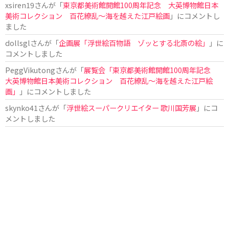
xsiren19
さんが「
東京都美術館開館100周年記念 大英博物館日本
美術コレクション 百花繚乱～海を越えた江戸絵画
」にコメントし
ました
dollsgl
さんが「
企画展「浮世絵百物語 ゾッとする北斎の絵」
」に
コメントしました
PeggVikutong
さんが「
展覧会「東京都美術館開館100周年記念
大英博物館日本美術コレクション 百花繚乱〜海を越えた江戸絵
画」
」にコメントしました
skynko41
さんが「
浮世絵スーパークリエイター 歌川国芳展
」にコ
メントしました