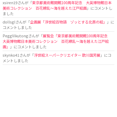
xsiren19
さんが「
東京都美術館開館100周年記念 大英博物館日本
美術コレクション 百花繚乱～海を越えた江戸絵画
」にコメントし
ました
dollsgl
さんが「
企画展「浮世絵百物語 ゾッとする北斎の絵」
」に
コメントしました
PeggVikutong
さんが「
展覧会「東京都美術館開館100周年記念
大英博物館日本美術コレクション 百花繚乱〜海を越えた江戸絵
画」
」にコメントしました
skynko41
さんが「
浮世絵スーパークリエイター 歌川国芳展
」にコ
メントしました