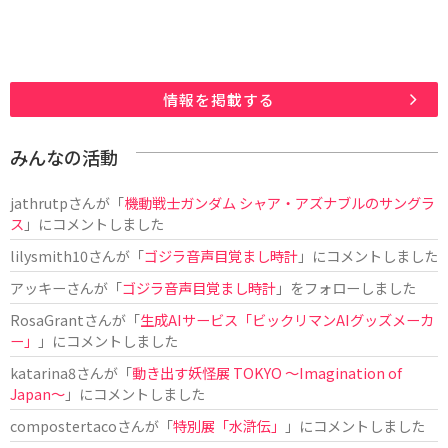
情報を掲載する
みんなの活動
jathrutp
さんが「
機動戦士ガンダム シャア・アズナブルのサングラ
ス
」にコメントしました
lilysmith10
さんが「
ゴジラ音声目覚まし時計
」にコメントしました
アッキー
さんが「
ゴジラ音声目覚まし時計
」をフォローしました
RosaGrant
さんが「
生成AIサービス「ビックリマンAIグッズメーカ
ー」
」にコメントしました
katarina8
さんが「
動き出す妖怪展 TOKYO 〜Imagination of
Japan〜
」にコメントしました
compostertaco
さんが「
特別展「水滸伝」
」にコメントしました