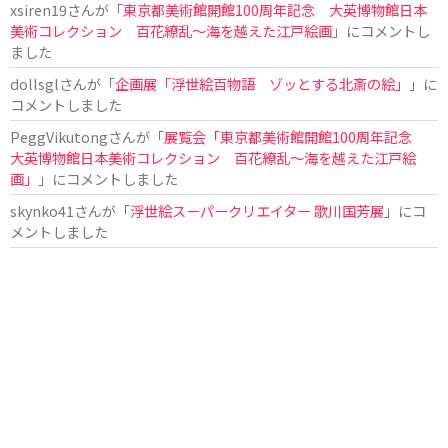
xsiren19
さんが「
東京都美術館開館100周年記念 大英博物館日本
美術コレクション 百花繚乱～海を越えた江戸絵画
」にコメントし
ました
dollsgl
さんが「
企画展「浮世絵百物語 ゾッとする北斎の絵」
」に
コメントしました
PeggVikutong
さんが「
展覧会「東京都美術館開館100周年記念
大英博物館日本美術コレクション 百花繚乱〜海を越えた江戸絵
画」
」にコメントしました
skynko41
さんが「
浮世絵スーパークリエイター 歌川国芳展
」にコ
メントしました