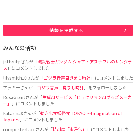
情報を掲載する
みんなの活動
jathrutp
さんが「
機動戦士ガンダム シャア・アズナブルのサングラ
ス
」にコメントしました
lilysmith10
さんが「
ゴジラ音声目覚まし時計
」にコメントしました
アッキー
さんが「
ゴジラ音声目覚まし時計
」をフォローしました
RosaGrant
さんが「
生成AIサービス「ビックリマンAIグッズメーカ
ー」
」にコメントしました
katarina8
さんが「
動き出す妖怪展 TOKYO 〜Imagination of
Japan〜
」にコメントしました
compostertaco
さんが「
特別展「水滸伝」
」にコメントしました