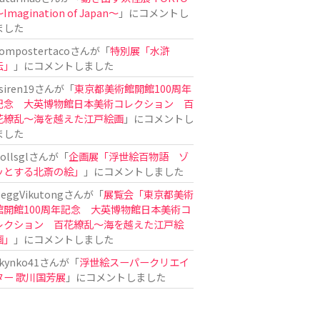
Imagination of Japan〜
」にコメントし
ました
ompostertaco
さんが「
特別展「水滸
伝」
」にコメントしました
siren19
さんが「
東京都美術館開館100周年
記念 大英博物館日本美術コレクション 百
花繚乱～海を越えた江戸絵画
」にコメントし
ました
ollsgl
さんが「
企画展「浮世絵百物語 ゾ
ッとする北斎の絵」
」にコメントしました
eggVikutong
さんが「
展覧会「東京都美術
館開館100周年記念 大英博物館日本美術コ
レクション 百花繚乱〜海を越えた江戸絵
画」
」にコメントしました
kynko41
さんが「
浮世絵スーパークリエイ
ター 歌川国芳展
」にコメントしました