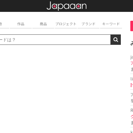
物
作品
商品
プロジェクト
ブランド
キーワード
j
l
R
k