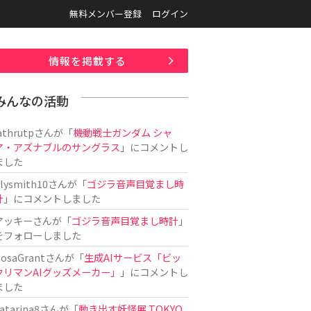
無料メンバー登録
ログイン
情報を掲載する
みんなの活動
athrutp
さんが「
機動戦士ガンダム シャ
ア・アズナブルのサングラス
」にコメントし
ました
ilysmith10
さんが「
ゴジラ音声目覚まし時
計
」にコメントしました
アッキー
さんが「
ゴジラ音声目覚まし時計
」
をフォローしました
osaGrant
さんが「
生成AIサービス「ビッ
クリマンAIグッズメーカー」
」にコメントし
ました
atarina8
さんが「
動き出す妖怪展 TOKYO