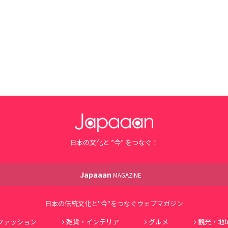
日本の文化と ”今” をつなぐ！
Japaaan
MAGAZINE
日本の伝統文化と"今"をつなぐウェブマガジン
ファッション
雑貨・インテリア
グルメ
観光・地