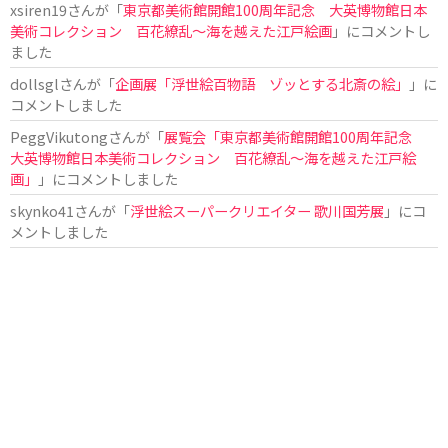
xsiren19
さんが「
東京都美術館開館100周年記念 大英博物館日本
美術コレクション 百花繚乱～海を越えた江戸絵画
」にコメントし
ました
dollsgl
さんが「
企画展「浮世絵百物語 ゾッとする北斎の絵」
」に
コメントしました
PeggVikutong
さんが「
展覧会「東京都美術館開館100周年記念
大英博物館日本美術コレクション 百花繚乱〜海を越えた江戸絵
画」
」にコメントしました
skynko41
さんが「
浮世絵スーパークリエイター 歌川国芳展
」にコ
メントしました