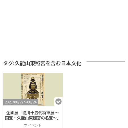
タグ:久能山東照宮を含む日本文化
2025/06/27〜08/24
企画展「徳川十五代将軍展 ～
国宝・久能山東照宮の名宝～」
イベント