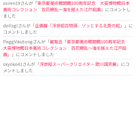
xsiren19
さんが「
東京都美術館開館100周年記念 大英博物館日本
美術コレクション 百花繚乱～海を越えた江戸絵画
」にコメントし
ました
dollsgl
さんが「
企画展「浮世絵百物語 ゾッとする北斎の絵」
」に
コメントしました
PeggVikutong
さんが「
展覧会「東京都美術館開館100周年記念
大英博物館日本美術コレクション 百花繚乱〜海を越えた江戸絵
画」
」にコメントしました
skynko41
さんが「
浮世絵スーパークリエイター 歌川国芳展
」にコ
メントしました