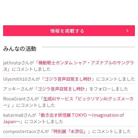
情報を掲載する
みんなの活動
jathrutp
さんが「
機動戦士ガンダム シャア・アズナブルのサングラ
ス
」にコメントしました
lilysmith10
さんが「
ゴジラ音声目覚まし時計
」にコメントしました
アッキー
さんが「
ゴジラ音声目覚まし時計
」をフォローしました
RosaGrant
さんが「
生成AIサービス「ビックリマンAIグッズメーカ
ー」
」にコメントしました
katarina8
さんが「
動き出す妖怪展 TOKYO 〜Imagination of
Japan〜
」にコメントしました
compostertaco
さんが「
特別展「水滸伝」
」にコメントしました