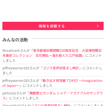
情報を掲載する
みんなの活動
RosaGrant
さんが「
東京都美術館開館100周年記念 大英博物館日
本美術コレクション 百花繚乱～海を越えた江戸絵画
」にコメント
しました
jeffreywarner283
さんが「
ゴジラ音声目覚まし時計
」にコメントし
ました
jeffreywarner283
さんが「
動き出す妖怪展 TOKYO 〜Imagination
of Japan〜
」にコメントしました
jathrutp
さんが「
機動戦士ガンダム シャア・アズナブルのサングラ
ス
」にコメントしました
lilysmith10
さんが「
ゴジラ音声目覚まし時計
」にコメントしました