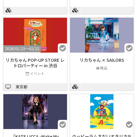
2026/01/23〜02/22
リカちゃん POP-UP STORE レ
リカちゃん ✕ SAILORS
トロパーティー in 渋谷
商品
イベント
東京都
「KATE LICCA -Make My
クッピーラムネだいすきリカち