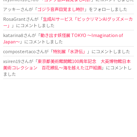
アッキー
さんが「
ゴジラ音声目覚まし時計
」をフォローしました
RosaGrant
さんが「
生成AIサービス「ビックリマンAIグッズメーカ
ー」
」にコメントしました
katarina8
さんが「
動き出す妖怪展 TOKYO 〜Imagination of
Japan〜
」にコメントしました
compostertaco
さんが「
特別展「水滸伝」
」にコメントしました
xsiren19
さんが「
東京都美術館開館100周年記念 大英博物館日本
美術コレクション 百花繚乱～海を越えた江戸絵画
」にコメントし
ました