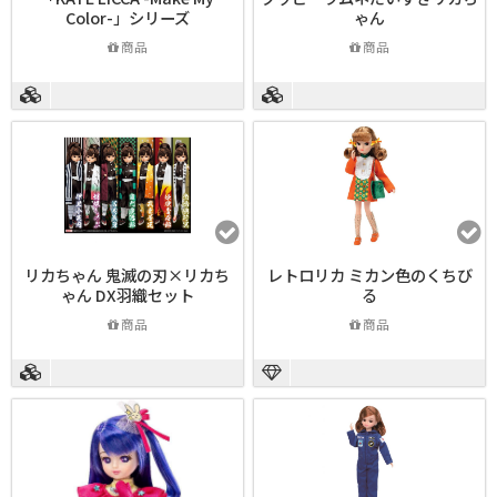
Color-」シリーズ
ゃん
商品
商品
リカちゃん 鬼滅の刃×リカち
レトロリカ ミカン色のくちび
ゃん DX羽織セット
る
商品
商品