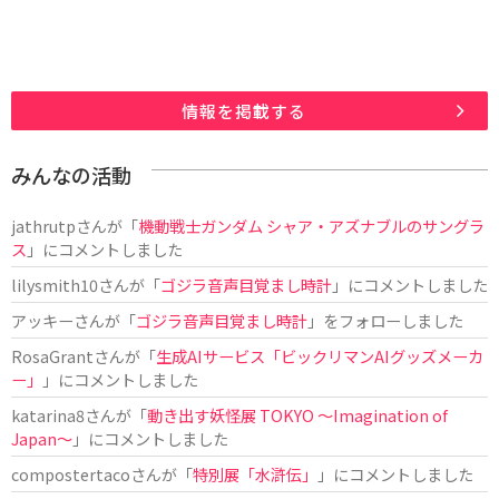
情報を掲載する
みんなの活動
jathrutp
さんが「
機動戦士ガンダム シャア・アズナブルのサングラ
ス
」にコメントしました
lilysmith10
さんが「
ゴジラ音声目覚まし時計
」にコメントしました
アッキー
さんが「
ゴジラ音声目覚まし時計
」をフォローしました
RosaGrant
さんが「
生成AIサービス「ビックリマンAIグッズメーカ
ー」
」にコメントしました
katarina8
さんが「
動き出す妖怪展 TOKYO 〜Imagination of
Japan〜
」にコメントしました
compostertaco
さんが「
特別展「水滸伝」
」にコメントしました