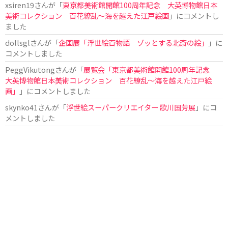
xsiren19
さんが「
東京都美術館開館100周年記念 大英博物館日本
美術コレクション 百花繚乱～海を越えた江戸絵画
」にコメントし
ました
dollsgl
さんが「
企画展「浮世絵百物語 ゾッとする北斎の絵」
」に
コメントしました
PeggVikutong
さんが「
展覧会「東京都美術館開館100周年記念
大英博物館日本美術コレクション 百花繚乱〜海を越えた江戸絵
画」
」にコメントしました
skynko41
さんが「
浮世絵スーパークリエイター 歌川国芳展
」にコ
メントしました