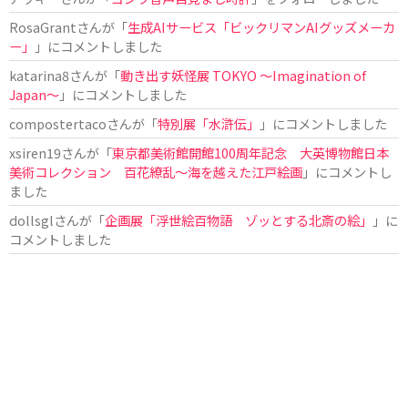
RosaGrant
さんが「
生成AIサービス「ビックリマンAIグッズメーカ
ー」
」にコメントしました
katarina8
さんが「
動き出す妖怪展 TOKYO 〜Imagination of
Japan〜
」にコメントしました
compostertaco
さんが「
特別展「水滸伝」
」にコメントしました
xsiren19
さんが「
東京都美術館開館100周年記念 大英博物館日本
美術コレクション 百花繚乱～海を越えた江戸絵画
」にコメントし
ました
dollsgl
さんが「
企画展「浮世絵百物語 ゾッとする北斎の絵」
」に
コメントしました