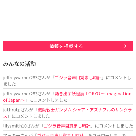
情報を掲載する
みんなの活動
jeffreywarner283
さんが「
ゴジラ音声目覚まし時計
」にコメントし
ました
jeffreywarner283
さんが「
動き出す妖怪展 TOKYO 〜Imagination
of Japan〜
」にコメントしました
jathrutp
さんが「
機動戦士ガンダム シャア・アズナブルのサングラ
ス
」にコメントしました
lilysmith10
さんが「
ゴジラ音声目覚まし時計
」にコメントしました
アッキー
さんが「
ゴジラ音声目覚まし時計
」をフォローしました