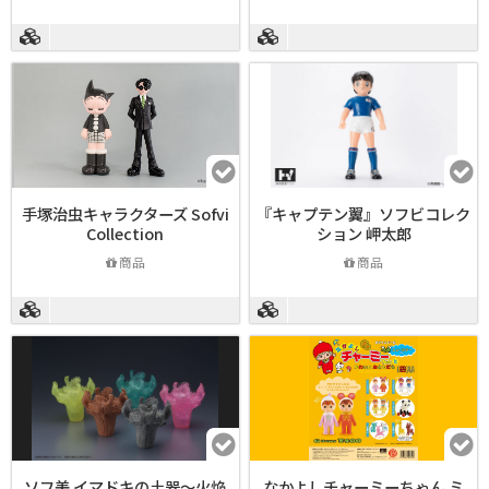
手塚治虫キャラクターズ Sofvi
『キャプテン翼』ソフビコレク
Collection
ション 岬太郎
商品
商品
ソフ美 イマドキの土器～火焔
なかよしチャーミーちゃん ミ