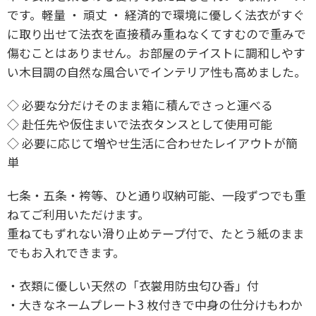
です。軽量 ・ 頑丈 ・ 経済的で環境に優しく法衣がすぐ
に取り出せて
法衣を直接積み重ねなくてすむので重みで
傷むことはありません。
お部屋のテイストに調和しやす
い木目調の自然な風合いでインテリア性も高めました。
◇ 必要な分だけそのまま箱に積んでさっと運べる
◇ 赴任先や仮住まいで法衣タンスとして使用可能
◇ 必要に応じて増やせ生活に合わせたレイアウトが簡
単
七条・五条・袴等、ひと通り収納可能、
一段ずつでも重
ねてご利用いただけます。
重ねてもずれない滑り止めテープ付で、
たとう紙のまま
でもお入れできます。
・衣類に優しい天然の
「衣裳用防虫匂ひ香」付
・
大きなネームプレート
3 枚付きで中身の仕分けも
わか