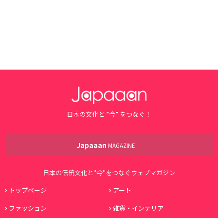
日本の文化と ”今” をつなぐ！
Japaaan
MAGAZINE
日本の伝統文化と"今"をつなぐウェブマガジン
トップページ
アート
ファッション
雑貨・インテリア