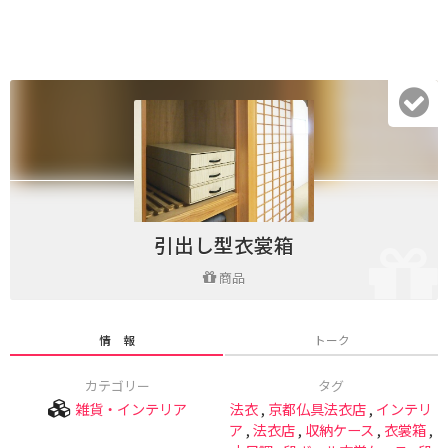
引出し型衣裳箱
商品
情 報
トーク
カテゴリー
タグ
雑貨・インテリア
法衣
,
京都仏具法衣店
,
インテリ
ア
,
法衣店
,
収納ケース
,
衣裳箱
,