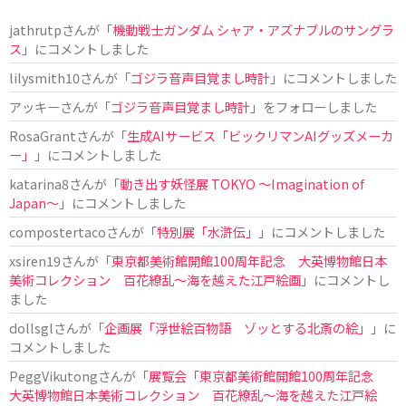
jathrutp
さんが「
機動戦士ガンダム シャア・アズナブルのサングラ
ス
」にコメントしました
lilysmith10
さんが「
ゴジラ音声目覚まし時計
」にコメントしました
アッキー
さんが「
ゴジラ音声目覚まし時計
」をフォローしました
RosaGrant
さんが「
生成AIサービス「ビックリマンAIグッズメーカ
ー」
」にコメントしました
katarina8
さんが「
動き出す妖怪展 TOKYO 〜Imagination of
Japan〜
」にコメントしました
compostertaco
さんが「
特別展「水滸伝」
」にコメントしました
xsiren19
さんが「
東京都美術館開館100周年記念 大英博物館日本
美術コレクション 百花繚乱～海を越えた江戸絵画
」にコメントし
ました
dollsgl
さんが「
企画展「浮世絵百物語 ゾッとする北斎の絵」
」に
コメントしました
PeggVikutong
さんが「
展覧会「東京都美術館開館100周年記念
大英博物館日本美術コレクション 百花繚乱〜海を越えた江戸絵