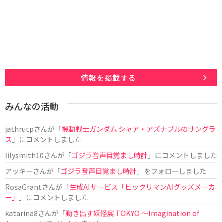
情報を掲載する
みんなの活動
jathrutp
さんが「
機動戦士ガンダム シャア・アズナブルのサングラ
ス
」にコメントしました
lilysmith10
さんが「
ゴジラ音声目覚まし時計
」にコメントしました
アッキー
さんが「
ゴジラ音声目覚まし時計
」をフォローしました
RosaGrant
さんが「
生成AIサービス「ビックリマンAIグッズメーカ
ー」
」にコメントしました
katarina8
さんが「
動き出す妖怪展 TOKYO 〜Imagination of