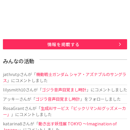
情報を掲載する
みんなの活動
jathrutp
さんが「
機動戦士ガンダム シャア・アズナブルのサングラ
ス
」にコメントしました
lilysmith10
さんが「
ゴジラ音声目覚まし時計
」にコメントしました
アッキー
さんが「
ゴジラ音声目覚まし時計
」をフォローしました
RosaGrant
さんが「
生成AIサービス「ビックリマンAIグッズメーカ
ー」
」にコメントしました
katarina8
さんが「
動き出す妖怪展 TOKYO 〜Imagination of
Japan〜
」にコメントしました