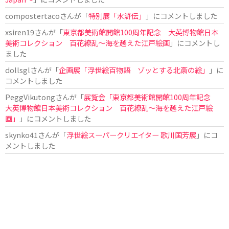
compostertaco
さんが「
特別展「水滸伝」
」にコメントしました
xsiren19
さんが「
東京都美術館開館100周年記念 大英博物館日本
美術コレクション 百花繚乱～海を越えた江戸絵画
」にコメントし
ました
dollsgl
さんが「
企画展「浮世絵百物語 ゾッとする北斎の絵」
」に
コメントしました
PeggVikutong
さんが「
展覧会「東京都美術館開館100周年記念
大英博物館日本美術コレクション 百花繚乱〜海を越えた江戸絵
画」
」にコメントしました
skynko41
さんが「
浮世絵スーパークリエイター 歌川国芳展
」にコ
メントしました