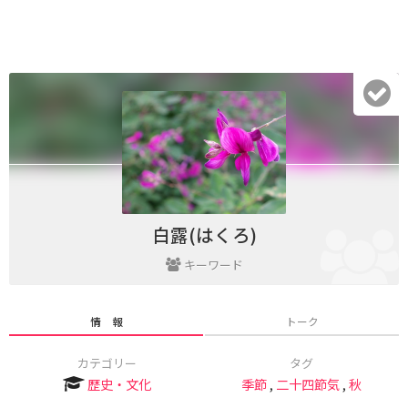
白露(はくろ)
キーワード
情 報
トーク
カテゴリー
タグ
歴史・文化
季節
,
二十四節気
,
秋