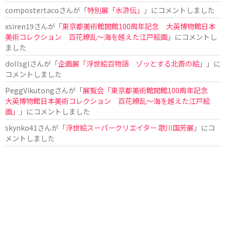
compostertaco
さんが「
特別展「水滸伝」
」にコメントしました
xsiren19
さんが「
東京都美術館開館100周年記念 大英博物館日本
美術コレクション 百花繚乱～海を越えた江戸絵画
」にコメントし
ました
dollsgl
さんが「
企画展「浮世絵百物語 ゾッとする北斎の絵」
」に
コメントしました
PeggVikutong
さんが「
展覧会「東京都美術館開館100周年記念
大英博物館日本美術コレクション 百花繚乱〜海を越えた江戸絵
画」
」にコメントしました
skynko41
さんが「
浮世絵スーパークリエイター 歌川国芳展
」にコ
メントしました