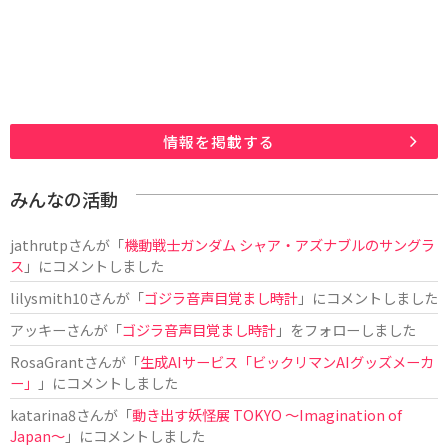
情報を掲載する
みんなの活動
jathrutp
さんが「
機動戦士ガンダム シャア・アズナブルのサングラ
ス
」にコメントしました
lilysmith10
さんが「
ゴジラ音声目覚まし時計
」にコメントしました
アッキー
さんが「
ゴジラ音声目覚まし時計
」をフォローしました
RosaGrant
さんが「
生成AIサービス「ビックリマンAIグッズメーカ
ー」
」にコメントしました
katarina8
さんが「
動き出す妖怪展 TOKYO 〜Imagination of
Japan〜
」にコメントしました