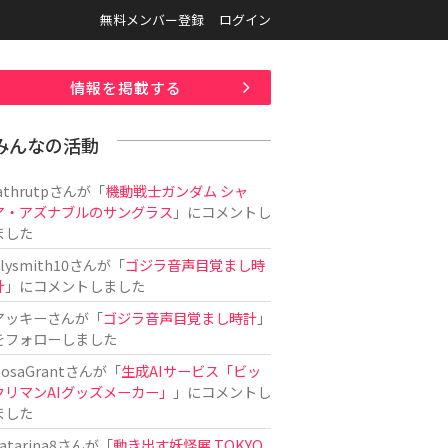
無料メンバー登録
ログイン
情報を掲載する
みんなの活動
athrutp
さんが「
機動戦士ガンダム シャ
ア・アズナブルのサングラス
」にコメントし
ました
ilysmith10
さんが「
ゴジラ音声目覚まし時
計
」にコメントしました
アッキー
さんが「
ゴジラ音声目覚まし時計
」
をフォローしました
osaGrant
さんが「
生成AIサービス「ビッ
クリマンAIグッズメーカー」
」にコメントし
ました
atarina8
さんが「
動き出す妖怪展 TOKYO