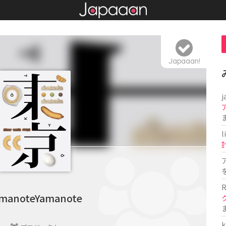
Japaaan!
j
l
R
manoteYamanote
k