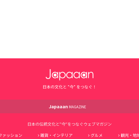
日本の文化と ”今” をつなぐ！
Japaaan
MAGAZINE
日本の伝統文化と"今"をつなぐウェブマガジン
ファッション
雑貨・インテリア
グルメ
観光・地