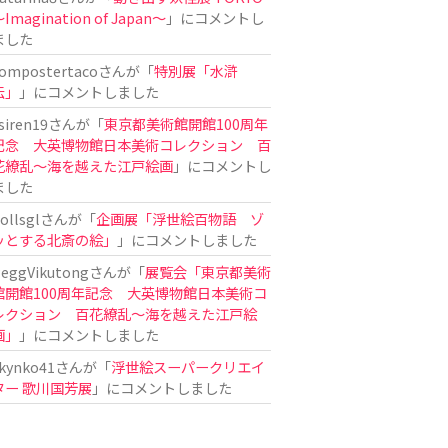
Imagination of Japan〜
」にコメントし
ました
ompostertaco
さんが「
特別展「水滸
伝」
」にコメントしました
siren19
さんが「
東京都美術館開館100周年
記念 大英博物館日本美術コレクション 百
花繚乱～海を越えた江戸絵画
」にコメントし
ました
ollsgl
さんが「
企画展「浮世絵百物語 ゾ
ッとする北斎の絵」
」にコメントしました
eggVikutong
さんが「
展覧会「東京都美術
館開館100周年記念 大英博物館日本美術コ
レクション 百花繚乱〜海を越えた江戸絵
画」
」にコメントしました
kynko41
さんが「
浮世絵スーパークリエイ
ター 歌川国芳展
」にコメントしました