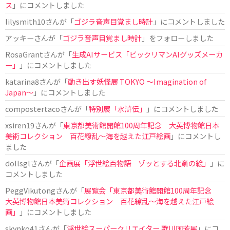
ス
」にコメントしました
lilysmith10
さんが「
ゴジラ音声目覚まし時計
」にコメントしました
アッキー
さんが「
ゴジラ音声目覚まし時計
」をフォローしました
RosaGrant
さんが「
生成AIサービス「ビックリマンAIグッズメーカ
ー」
」にコメントしました
katarina8
さんが「
動き出す妖怪展 TOKYO 〜Imagination of
Japan〜
」にコメントしました
compostertaco
さんが「
特別展「水滸伝」
」にコメントしました
xsiren19
さんが「
東京都美術館開館100周年記念 大英博物館日本
美術コレクション 百花繚乱～海を越えた江戸絵画
」にコメントし
ました
dollsgl
さんが「
企画展「浮世絵百物語 ゾッとする北斎の絵」
」に
コメントしました
PeggVikutong
さんが「
展覧会「東京都美術館開館100周年記念
大英博物館日本美術コレクション 百花繚乱〜海を越えた江戸絵
画」
」にコメントしました
skynko41
さんが「
浮世絵スーパークリエイター 歌川国芳展
」にコ