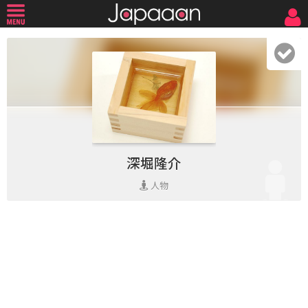
深堀隆介
人物