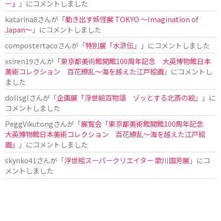
ー」
」にコメントしました
katarina8
さんが「
動き出す妖怪展 TOKYO 〜Imagination of
Japan〜
」にコメントしました
compostertaco
さんが「
特別展「水滸伝」
」にコメントしました
xsiren19
さんが「
東京都美術館開館100周年記念 大英博物館日本
美術コレクション 百花繚乱～海を越えた江戸絵画
」にコメントし
ました
dollsgl
さんが「
企画展「浮世絵百物語 ゾッとする北斎の絵」
」に
コメントしました
PeggVikutong
さんが「
展覧会「東京都美術館開館100周年記念
大英博物館日本美術コレクション 百花繚乱〜海を越えた江戸絵
画」
」にコメントしました
skynko41
さんが「
浮世絵スーパークリエイター 歌川国芳展
」にコ
メントしました