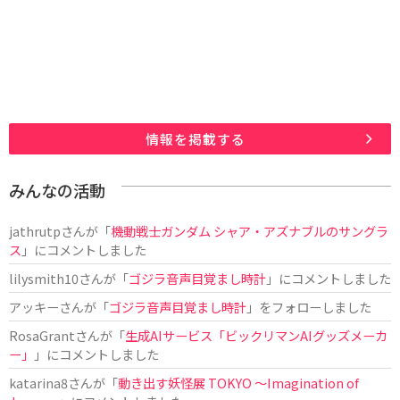
情報を掲載する
みんなの活動
jathrutp
さんが「
機動戦士ガンダム シャア・アズナブルのサングラ
ス
」にコメントしました
lilysmith10
さんが「
ゴジラ音声目覚まし時計
」にコメントしました
アッキー
さんが「
ゴジラ音声目覚まし時計
」をフォローしました
RosaGrant
さんが「
生成AIサービス「ビックリマンAIグッズメーカ
ー」
」にコメントしました
katarina8
さんが「
動き出す妖怪展 TOKYO 〜Imagination of