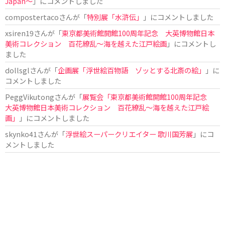
Japan〜
」にコメントしました
compostertaco
さんが「
特別展「水滸伝」
」にコメントしました
xsiren19
さんが「
東京都美術館開館100周年記念 大英博物館日本
美術コレクション 百花繚乱～海を越えた江戸絵画
」にコメントし
ました
dollsgl
さんが「
企画展「浮世絵百物語 ゾッとする北斎の絵」
」に
コメントしました
PeggVikutong
さんが「
展覧会「東京都美術館開館100周年記念
大英博物館日本美術コレクション 百花繚乱〜海を越えた江戸絵
画」
」にコメントしました
skynko41
さんが「
浮世絵スーパークリエイター 歌川国芳展
」にコ
メントしました