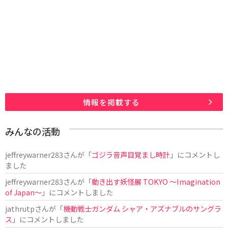
情報を掲載する
みんなの活動
jeffreywarner283
さんが「
ゴジラ音声目覚まし時計
」にコメントし
ました
jeffreywarner283
さんが「
動き出す妖怪展 TOKYO 〜Imagination
of Japan〜
」にコメントしました
jathrutp
さんが「
機動戦士ガンダム シャア・アズナブルのサングラ
ス
」にコメントしました