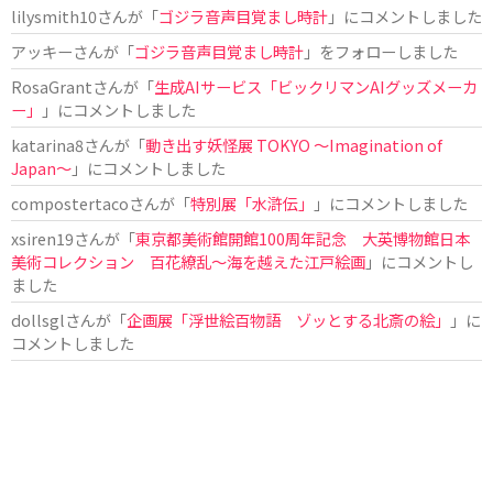
lilysmith10
さんが「
ゴジラ音声目覚まし時計
」にコメントしました
アッキー
さんが「
ゴジラ音声目覚まし時計
」をフォローしました
RosaGrant
さんが「
生成AIサービス「ビックリマンAIグッズメーカ
ー」
」にコメントしました
katarina8
さんが「
動き出す妖怪展 TOKYO 〜Imagination of
Japan〜
」にコメントしました
compostertaco
さんが「
特別展「水滸伝」
」にコメントしました
xsiren19
さんが「
東京都美術館開館100周年記念 大英博物館日本
美術コレクション 百花繚乱～海を越えた江戸絵画
」にコメントし
ました
dollsgl
さんが「
企画展「浮世絵百物語 ゾッとする北斎の絵」
」に
コメントしました