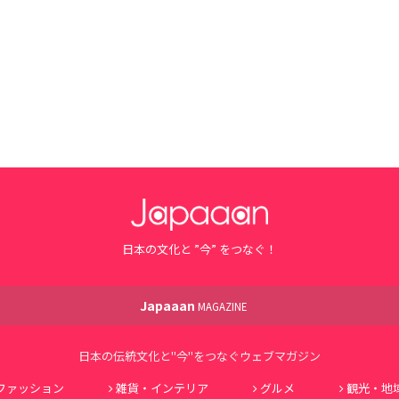
日本の文化と ”今” をつなぐ！
Japaaan
MAGAZINE
日本の伝統文化と"今"をつなぐウェブマガジン
ファッション
雑貨・インテリア
グルメ
観光・地