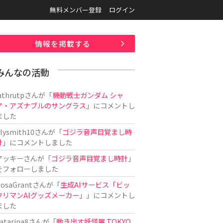
無料メンバー登録
ログイン
情報を掲載する
みんなの活動
athrutp
さんが「
機動戦士ガンダム シャ
ア・アズナブルのサングラス
」にコメントし
ました
ilysmith10
さんが「
ゴジラ音声目覚まし時
計
」にコメントしました
アッキー
さんが「
ゴジラ音声目覚まし時計
」
をフォローしました
osaGrant
さんが「
生成AIサービス「ビッ
クリマンAIグッズメーカー」
」にコメントし
ました
atarina8
さんが「
動き出す妖怪展 TOKYO