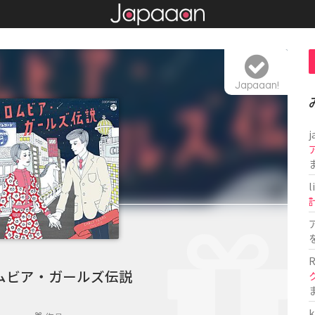
Japaaan!
j
l
R
ムビア・ガールズ伝説
k