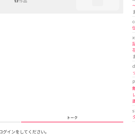
作品
〜
c
x
d
P
s
トーク
ログインをしてください。