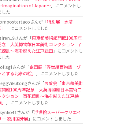
Imagination of Japan〜
」にコメントし
ました
ompostertaco
さんが「
特別展「水滸
伝」
」にコメントしました
siren19
さんが「
東京都美術館開館100周年
記念 大英博物館日本美術コレクション 百
花繚乱～海を越えた江戸絵画
」にコメントし
ました
ollsgl
さんが「
企画展「浮世絵百物語 ゾ
ッとする北斎の絵」
」にコメントしました
eggVikutong
さんが「
展覧会「東京都美術
館開館100周年記念 大英博物館日本美術コ
レクション 百花繚乱〜海を越えた江戸絵
画」
」にコメントしました
kynko41
さんが「
浮世絵スーパークリエイ
ター 歌川国芳展
」にコメントしました