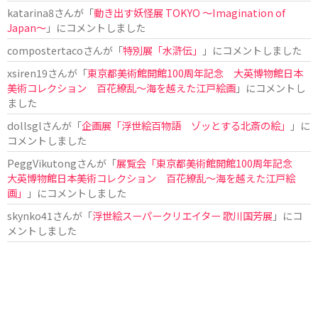
katarina8
さんが「
動き出す妖怪展 TOKYO 〜Imagination of
Japan〜
」にコメントしました
compostertaco
さんが「
特別展「水滸伝」
」にコメントしました
xsiren19
さんが「
東京都美術館開館100周年記念 大英博物館日本
美術コレクション 百花繚乱～海を越えた江戸絵画
」にコメントし
ました
dollsgl
さんが「
企画展「浮世絵百物語 ゾッとする北斎の絵」
」に
コメントしました
PeggVikutong
さんが「
展覧会「東京都美術館開館100周年記念
大英博物館日本美術コレクション 百花繚乱〜海を越えた江戸絵
画」
」にコメントしました
skynko41
さんが「
浮世絵スーパークリエイター 歌川国芳展
」にコ
メントしました