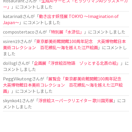
RosaGrant
さんが「
生成AIサービス「ビックリマンAIグッズメーカ
ー」
」にコメントしました
katarina8
さんが「
動き出す妖怪展 TOKYO 〜Imagination of
Japan〜
」にコメントしました
compostertaco
さんが「
特別展「水滸伝」
」にコメントしました
xsiren19
さんが「
東京都美術館開館100周年記念 大英博物館日本
美術コレクション 百花繚乱～海を越えた江戸絵画
」にコメントし
ました
dollsgl
さんが「
企画展「浮世絵百物語 ゾッとする北斎の絵」
」に
コメントしました
PeggVikutong
さんが「
展覧会「東京都美術館開館100周年記念
大英博物館日本美術コレクション 百花繚乱〜海を越えた江戸絵
画」
」にコメントしました
skynko41
さんが「
浮世絵スーパークリエイター 歌川国芳展
」にコ
メントしました