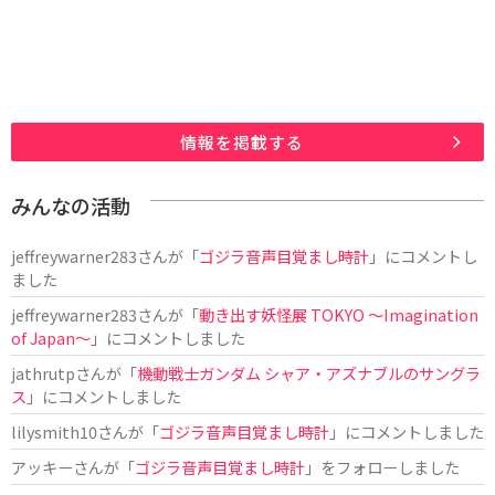
情報を掲載する
みんなの活動
jeffreywarner283
さんが「
ゴジラ音声目覚まし時計
」にコメントし
ました
jeffreywarner283
さんが「
動き出す妖怪展 TOKYO 〜Imagination
of Japan〜
」にコメントしました
jathrutp
さんが「
機動戦士ガンダム シャア・アズナブルのサングラ
ス
」にコメントしました
lilysmith10
さんが「
ゴジラ音声目覚まし時計
」にコメントしました
アッキー
さんが「
ゴジラ音声目覚まし時計
」をフォローしました