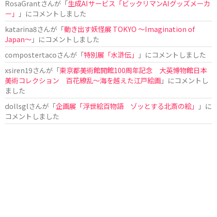
RosaGrant
さんが「
生成AIサービス「ビックリマンAIグッズメーカ
ー」
」にコメントしました
katarina8
さんが「
動き出す妖怪展 TOKYO 〜Imagination of
Japan〜
」にコメントしました
compostertaco
さんが「
特別展「水滸伝」
」にコメントしました
xsiren19
さんが「
東京都美術館開館100周年記念 大英博物館日本
美術コレクション 百花繚乱～海を越えた江戸絵画
」にコメントし
ました
dollsgl
さんが「
企画展「浮世絵百物語 ゾッとする北斎の絵」
」に
コメントしました