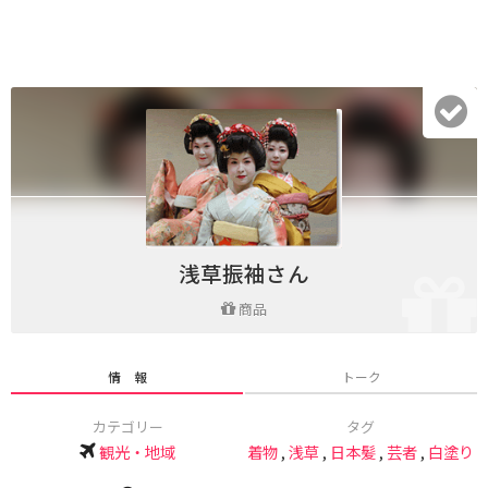
浅草振袖さん
商品
情 報
トーク
カテゴリー
タグ
観光・地域
着物
,
浅草
,
日本髪
,
芸者
,
白塗り