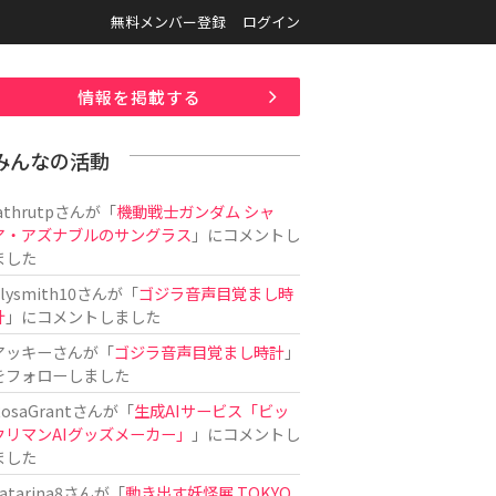
無料メンバー登録
ログイン
情報を掲載する
みんなの活動
athrutp
さんが「
機動戦士ガンダム シャ
ア・アズナブルのサングラス
」にコメントし
ました
ilysmith10
さんが「
ゴジラ音声目覚まし時
計
」にコメントしました
アッキー
さんが「
ゴジラ音声目覚まし時計
」
をフォローしました
osaGrant
さんが「
生成AIサービス「ビッ
クリマンAIグッズメーカー」
」にコメントし
ました
atarina8
さんが「
動き出す妖怪展 TOKYO