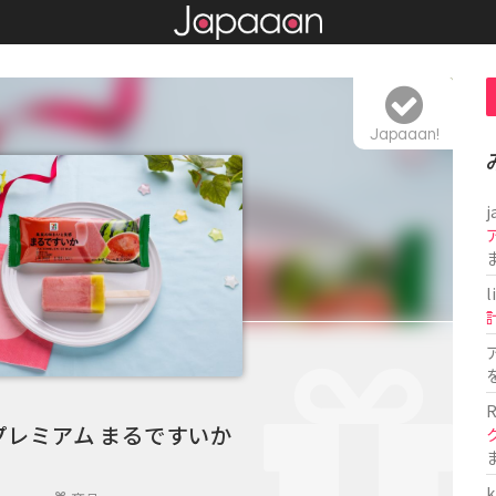
Japaaan!
j
l
R
プレミアム まるですいか
k