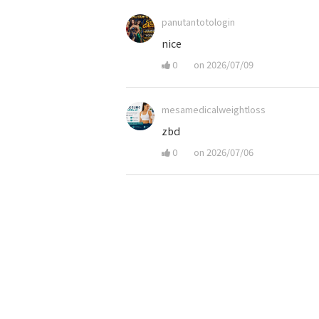
panutantotologin
nice
0
on 2026/07/09
mesamedicalweightloss
zbd
0
on 2026/07/06