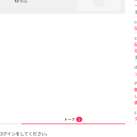
商品
〜
c
x
d
P
s
トーク
2
ログインをしてください。