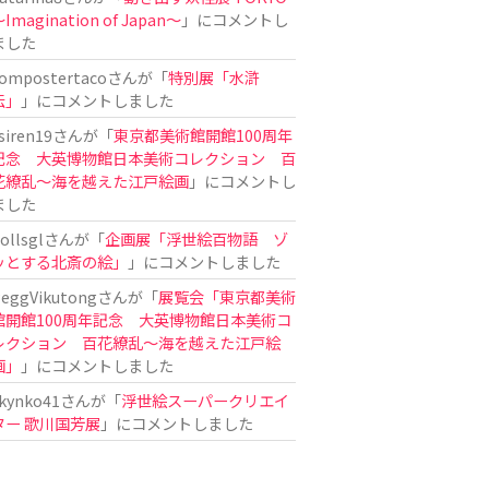
Imagination of Japan〜
」にコメントし
ました
ompostertaco
さんが「
特別展「水滸
伝」
」にコメントしました
siren19
さんが「
東京都美術館開館100周年
記念 大英博物館日本美術コレクション 百
花繚乱～海を越えた江戸絵画
」にコメントし
ました
ollsgl
さんが「
企画展「浮世絵百物語 ゾ
ッとする北斎の絵」
」にコメントしました
eggVikutong
さんが「
展覧会「東京都美術
館開館100周年記念 大英博物館日本美術コ
レクション 百花繚乱〜海を越えた江戸絵
画」
」にコメントしました
kynko41
さんが「
浮世絵スーパークリエイ
ター 歌川国芳展
」にコメントしました