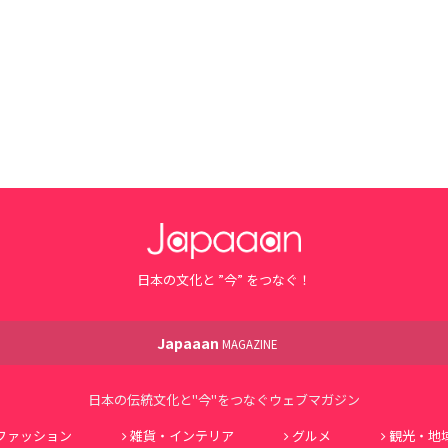
日本の文化と ”今” をつなぐ！
Japaaan
MAGAZINE
日本の伝統文化と"今"をつなぐウェブマガジン
ファッション
雑貨・インテリア
グルメ
観光・地