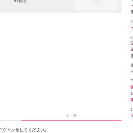
商品
〜
c
x
d
P
s
トーク
ログインをしてください。