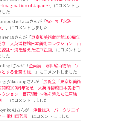
Imagination of Japan〜
」にコメントし
ました
ompostertaco
さんが「
特別展「水滸
伝」
」にコメントしました
siren19
さんが「
東京都美術館開館100周年
記念 大英博物館日本美術コレクション 百
花繚乱～海を越えた江戸絵画
」にコメントし
ました
ollsgl
さんが「
企画展「浮世絵百物語 ゾ
ッとする北斎の絵」
」にコメントしました
eggVikutong
さんが「
展覧会「東京都美術
館開館100周年記念 大英博物館日本美術コ
レクション 百花繚乱〜海を越えた江戸絵
画」
」にコメントしました
kynko41
さんが「
浮世絵スーパークリエイ
ター 歌川国芳展
」にコメントしました