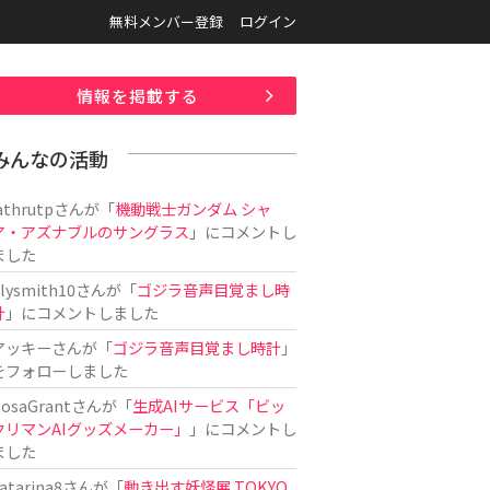
無料メンバー登録
ログイン
情報を掲載する
みんなの活動
athrutp
さんが「
機動戦士ガンダム シャ
ア・アズナブルのサングラス
」にコメントし
ました
ilysmith10
さんが「
ゴジラ音声目覚まし時
計
」にコメントしました
アッキー
さんが「
ゴジラ音声目覚まし時計
」
をフォローしました
osaGrant
さんが「
生成AIサービス「ビッ
クリマンAIグッズメーカー」
」にコメントし
ました
atarina8
さんが「
動き出す妖怪展 TOKYO