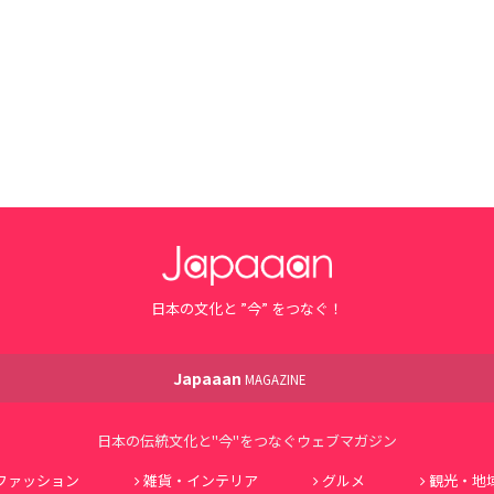
日本の文化と ”今” をつなぐ！
Japaaan
MAGAZINE
日本の伝統文化と"今"をつなぐウェブマガジン
ファッション
雑貨・インテリア
グルメ
観光・地