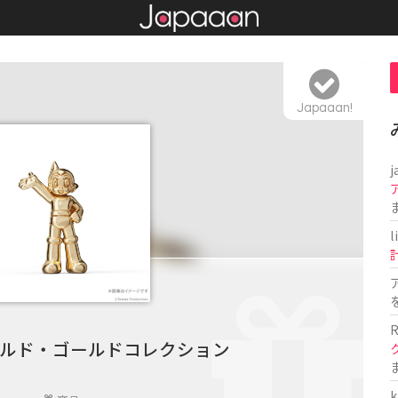
Japaaan!
j
l
R
ルド・ゴールドコレクション
k