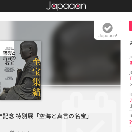
Japaaan!
j
j
T
j
0年記念 特別展「空海と真言の名宝」
l