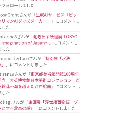
をフォローしました
osaGrant
さんが「
生成AIサービス「ビッ
クリマンAIグッズメーカー」
」にコメントし
ました
atarina8
さんが「
動き出す妖怪展 TOKYO
Imagination of Japan〜
」にコメントし
ました
ompostertaco
さんが「
特別展「水滸
伝」
」にコメントしました
siren19
さんが「
東京都美術館開館100周年
記念 大英博物館日本美術コレクション 百
花繚乱～海を越えた江戸絵画
」にコメントし
ました
ollsgl
さんが「
企画展「浮世絵百物語 ゾ
ッとする北斎の絵」
」にコメントしました