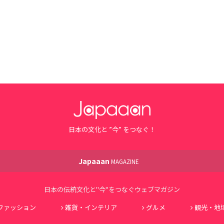
日本の文化と ”今” をつなぐ！
Japaaan
MAGAZINE
日本の伝統文化と"今"をつなぐウェブマガジン
ファッション
雑貨・インテリア
グルメ
観光・地