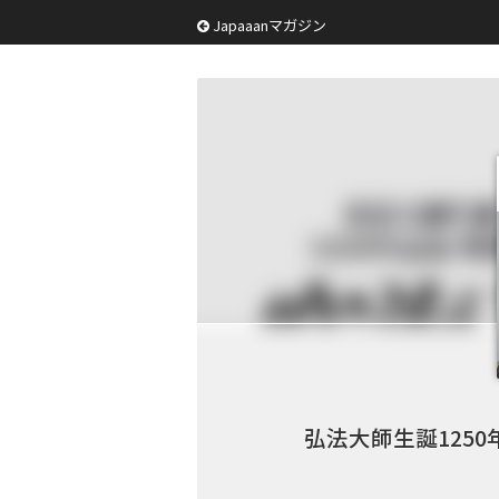
Japaaanマガジン
弘法大師生誕125