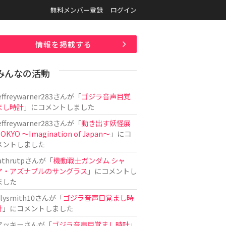
無料メンバー登録
ログイン
情報を掲載する
みんなの活動
effreywarner283
さんが「
ゴジラ音声目覚
まし時計
」にコメントしました
effreywarner283
さんが「
動き出す妖怪展
OKYO 〜Imagination of Japan〜
」にコ
メントしました
athrutp
さんが「
機動戦士ガンダム シャ
ア・アズナブルのサングラス
」にコメントし
ました
ilysmith10
さんが「
ゴジラ音声目覚まし時
計
」にコメントしました
アッキー
さんが「
ゴジラ音声目覚まし時計
」