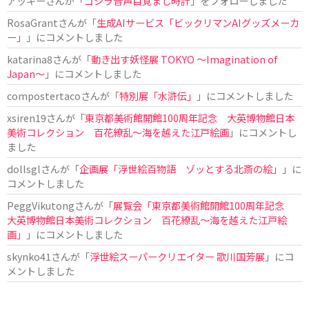
アッキー
さんが「
ゴジラ音声目覚まし時計
」をフォローしました
RosaGrant
さんが「
生成AIサービス「ビックリマンAIグッズメーカ
ー」
」にコメントしました
katarina8
さんが「
動き出す妖怪展 TOKYO 〜Imagination of
Japan〜
」にコメントしました
compostertaco
さんが「
特別展「水滸伝」
」にコメントしました
xsiren19
さんが「
東京都美術館開館100周年記念 大英博物館日本
美術コレクション 百花繚乱～海を越えた江戸絵画
」にコメントし
ました
dollsgl
さんが「
企画展「浮世絵百物語 ゾッとする北斎の絵」
」に
コメントしました
PeggVikutong
さんが「
展覧会「東京都美術館開館100周年記念
大英博物館日本美術コレクション 百花繚乱〜海を越えた江戸絵
画」
」にコメントしました
skynko41
さんが「
浮世絵スーパークリエイター 歌川国芳展
」にコ
メントしました