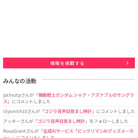
情報を掲載する
みんなの活動
jathrutp
さんが「
機動戦士ガンダム シャア・アズナブルのサングラ
ス
」にコメントしました
lilysmith10
さんが「
ゴジラ音声目覚まし時計
」にコメントしました
アッキー
さんが「
ゴジラ音声目覚まし時計
」をフォローしました
RosaGrant
さんが「
生成AIサービス「ビックリマンAIグッズメーカ
ー」
」にコメントしました