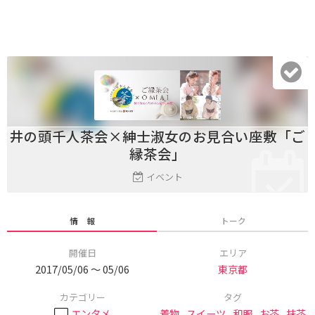
井の頭千人茶会×紳士淑女のお見合い座敷「ご
縁茶会」
イベント
情 報
トーク
開催日
エリア
2017/05/06 〜 05/06
東京都
カテゴリー
タグ
エンタメ
着物
,
スイーツ
,
和服
,
お茶
,
抹茶