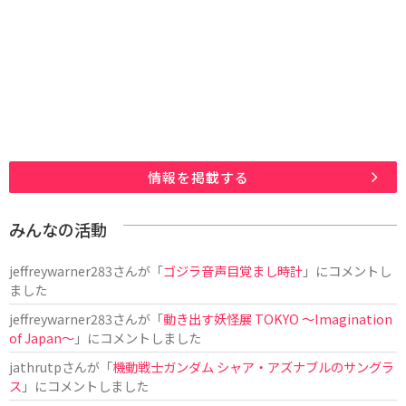
情報を掲載する
みんなの活動
jeffreywarner283
さんが「
ゴジラ音声目覚まし時計
」にコメントし
ました
jeffreywarner283
さんが「
動き出す妖怪展 TOKYO 〜Imagination
of Japan〜
」にコメントしました
jathrutp
さんが「
機動戦士ガンダム シャア・アズナブルのサングラ
ス
」にコメントしました