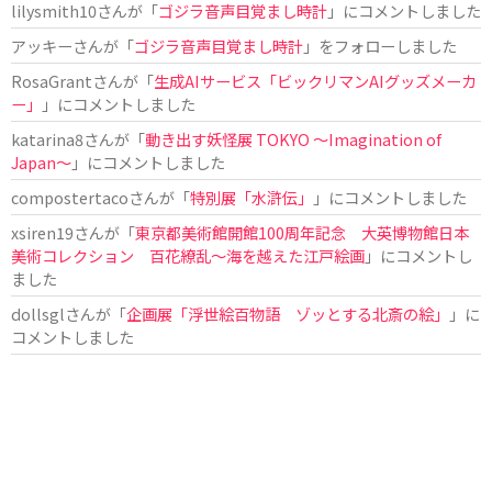
lilysmith10
さんが「
ゴジラ音声目覚まし時計
」にコメントしました
アッキー
さんが「
ゴジラ音声目覚まし時計
」をフォローしました
RosaGrant
さんが「
生成AIサービス「ビックリマンAIグッズメーカ
ー」
」にコメントしました
katarina8
さんが「
動き出す妖怪展 TOKYO 〜Imagination of
Japan〜
」にコメントしました
compostertaco
さんが「
特別展「水滸伝」
」にコメントしました
xsiren19
さんが「
東京都美術館開館100周年記念 大英博物館日本
美術コレクション 百花繚乱～海を越えた江戸絵画
」にコメントし
ました
dollsgl
さんが「
企画展「浮世絵百物語 ゾッとする北斎の絵」
」に
コメントしました