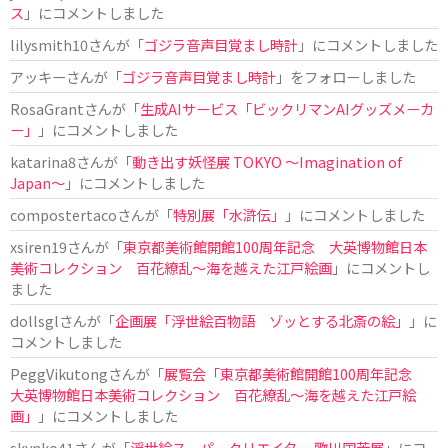
ス
」にコメントしました
lilysmith10
さんが「
ゴジラ音声目覚まし時計
」にコメントしました
アッキー
さんが「
ゴジラ音声目覚まし時計
」をフォローしました
RosaGrant
さんが「
生成AIサービス「ビックリマンAIグッズメーカ
ー」
」にコメントしました
katarina8
さんが「
動き出す妖怪展 TOKYO 〜Imagination of
Japan〜
」にコメントしました
compostertaco
さんが「
特別展「水滸伝」
」にコメントしました
xsiren19
さんが「
東京都美術館開館100周年記念 大英博物館日本
美術コレクション 百花繚乱～海を越えた江戸絵画
」にコメントし
ました
dollsgl
さんが「
企画展「浮世絵百物語 ゾッとする北斎の絵」
」に
コメントしました
PeggVikutong
さんが「
展覧会「東京都美術館開館100周年記念
大英博物館日本美術コレクション 百花繚乱〜海を越えた江戸絵
画」
」にコメントしました
skynko41
さんが「
浮世絵スーパークリエイター 歌川国芳展
」にコ