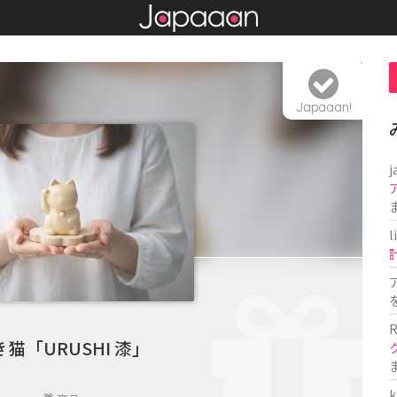
Japaaan!
j
l
R
猫「URUSHI 漆」
k