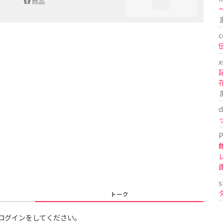
商品
〜
c
x
d
P
s
トーク
ログインをしてください。