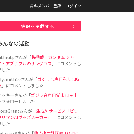
無料メンバー登録
ログイン
情報を掲載する
みんなの活動
athrutp
さんが「
機動戦士ガンダム シャ
ア・アズナブルのサングラス
」にコメントし
ました
ilysmith10
さんが「
ゴジラ音声目覚まし時
計
」にコメントしました
アッキー
さんが「
ゴジラ音声目覚まし時計
」
をフォローしました
osaGrant
さんが「
生成AIサービス「ビッ
クリマンAIグッズメーカー」
」にコメントし
ました
atarina8
さんが「
動き出す妖怪展 TOKYO