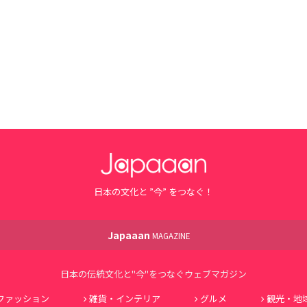
日本の文化と ”今” をつなぐ！
Japaaan
MAGAZINE
日本の伝統文化と"今"をつなぐウェブマガジン
ファッション
雑貨・インテリア
グルメ
観光・地