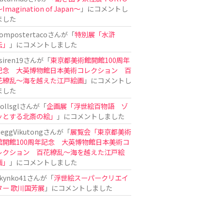
Imagination of Japan〜
」にコメントし
ました
ompostertaco
さんが「
特別展「水滸
伝」
」にコメントしました
siren19
さんが「
東京都美術館開館100周年
記念 大英博物館日本美術コレクション 百
花繚乱～海を越えた江戸絵画
」にコメントし
ました
ollsgl
さんが「
企画展「浮世絵百物語 ゾ
ッとする北斎の絵」
」にコメントしました
eggVikutong
さんが「
展覧会「東京都美術
館開館100周年記念 大英博物館日本美術コ
レクション 百花繚乱〜海を越えた江戸絵
画」
」にコメントしました
kynko41
さんが「
浮世絵スーパークリエイ
ター 歌川国芳展
」にコメントしました