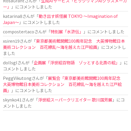
RosaGrant
さんが「
生成AIサービス「ビックリマンAIグッズメーカ
ー」
」にコメントしました
katarina8
さんが「
動き出す妖怪展 TOKYO 〜Imagination of
Japan〜
」にコメントしました
compostertaco
さんが「
特別展「水滸伝」
」にコメントしました
xsiren19
さんが「
東京都美術館開館100周年記念 大英博物館日本
美術コレクション 百花繚乱～海を越えた江戸絵画
」にコメントし
ました
dollsgl
さんが「
企画展「浮世絵百物語 ゾッとする北斎の絵」
」に
コメントしました
PeggVikutong
さんが「
展覧会「東京都美術館開館100周年記念
大英博物館日本美術コレクション 百花繚乱〜海を越えた江戸絵
画」
」にコメントしました
skynko41
さんが「
浮世絵スーパークリエイター 歌川国芳展
」にコ
メントしました