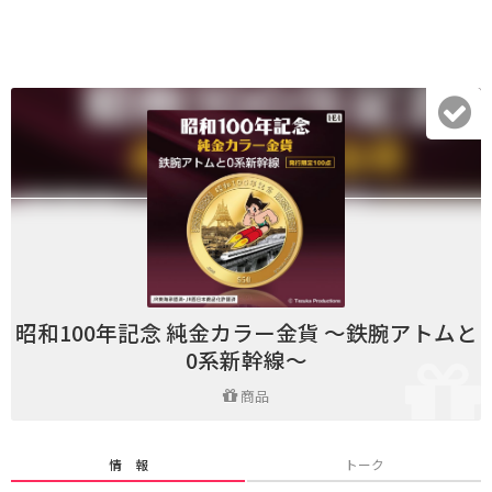
昭和100年記念 純金カラー金貨 ～鉄腕アトムと
0系新幹線～
商品
情 報
トーク