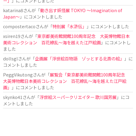
ー」
」にコメントしました
katarina8
さんが「
動き出す妖怪展 TOKYO 〜Imagination of
Japan〜
」にコメントしました
compostertaco
さんが「
特別展「水滸伝」
」にコメントしました
xsiren19
さんが「
東京都美術館開館100周年記念 大英博物館日本
美術コレクション 百花繚乱～海を越えた江戸絵画
」にコメントし
ました
dollsgl
さんが「
企画展「浮世絵百物語 ゾッとする北斎の絵」
」に
コメントしました
PeggVikutong
さんが「
展覧会「東京都美術館開館100周年記念
大英博物館日本美術コレクション 百花繚乱〜海を越えた江戸絵
画」
」にコメントしました
skynko41
さんが「
浮世絵スーパークリエイター 歌川国芳展
」にコ
メントしました