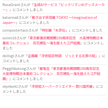
RosaGrant
さんが「
生成AIサービス「ビックリマンAIグッズメーカ
ー」
」にコメントしました
katarina8
さんが「
動き出す妖怪展 TOKYO 〜Imagination of
Japan〜
」にコメントしました
compostertaco
さんが「
特別展「水滸伝」
」にコメントしました
xsiren19
さんが「
東京都美術館開館100周年記念 大英博物館日本
美術コレクション 百花繚乱～海を越えた江戸絵画
」にコメントし
ました
dollsgl
さんが「
企画展「浮世絵百物語 ゾッとする北斎の絵」
」に
コメントしました
PeggVikutong
さんが「
展覧会「東京都美術館開館100周年記念
大英博物館日本美術コレクション 百花繚乱〜海を越えた江戸絵
画」
」にコメントしました
skynko41
さんが「
浮世絵スーパークリエイター 歌川国芳展
」にコ
メントしました