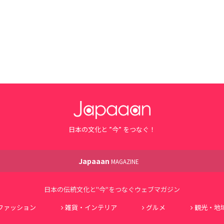
日本の文化と ”今” をつなぐ！
Japaaan
MAGAZINE
日本の伝統文化と"今"をつなぐウェブマガジン
ファッション
雑貨・インテリア
グルメ
観光・地