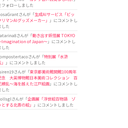
をフォローしました
osaGrant
さんが「
生成AIサービス「ビッ
クリマンAIグッズメーカー」
」にコメントし
ました
atarina8
さんが「
動き出す妖怪展 TOKYO
Imagination of Japan〜
」にコメントし
ました
ompostertaco
さんが「
特別展「水滸
伝」
」にコメントしました
siren19
さんが「
東京都美術館開館100周年
記念 大英博物館日本美術コレクション 百
花繚乱～海を越えた江戸絵画
」にコメントし
ました
ollsgl
さんが「
企画展「浮世絵百物語 ゾ
ッとする北斎の絵」
」にコメントしました