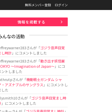
無料メンバー登録
ログイン
情報を掲載する
みんなの活動
effreywarner283
さんが「
ゴジラ音声目覚
まし時計
」にコメントしました
effreywarner283
さんが「
動き出す妖怪展
OKYO 〜Imagination of Japan〜
」にコ
メントしました
athrutp
さんが「
機動戦士ガンダム シャ
ア・アズナブルのサングラス
」にコメントし
ました
ilysmith10
さんが「
ゴジラ音声目覚まし時
計
」にコメントしました
アッキー
さんが「
ゴジラ音声目覚まし時計
」