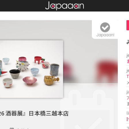
Japaaan!
j
j
T
j
2026 酒器展』日本橋三越本店
l