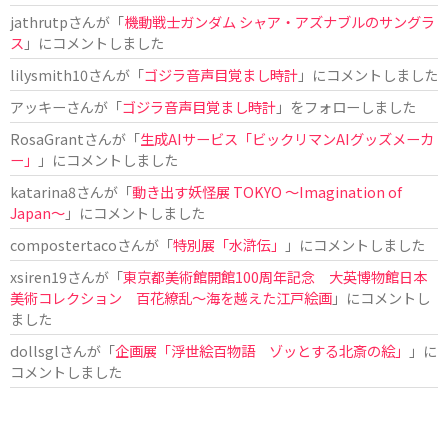
jathrutp
さんが「
機動戦士ガンダム シャア・アズナブルのサングラ
ス
」にコメントしました
lilysmith10
さんが「
ゴジラ音声目覚まし時計
」にコメントしました
アッキー
さんが「
ゴジラ音声目覚まし時計
」をフォローしました
RosaGrant
さんが「
生成AIサービス「ビックリマンAIグッズメーカ
ー」
」にコメントしました
katarina8
さんが「
動き出す妖怪展 TOKYO 〜Imagination of
Japan〜
」にコメントしました
compostertaco
さんが「
特別展「水滸伝」
」にコメントしました
xsiren19
さんが「
東京都美術館開館100周年記念 大英博物館日本
美術コレクション 百花繚乱～海を越えた江戸絵画
」にコメントし
ました
dollsgl
さんが「
企画展「浮世絵百物語 ゾッとする北斎の絵」
」に
コメントしました