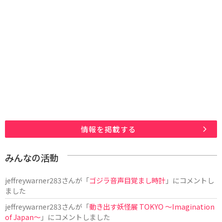
情報を掲載する
みんなの活動
jeffreywarner283
さんが「
ゴジラ音声目覚まし時計
」にコメントし
ました
jeffreywarner283
さんが「
動き出す妖怪展 TOKYO 〜Imagination
of Japan〜
」にコメントしました