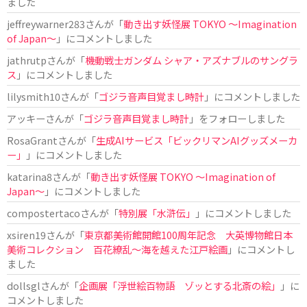
ました
jeffreywarner283
さんが「
動き出す妖怪展 TOKYO 〜Imagination
of Japan〜
」にコメントしました
jathrutp
さんが「
機動戦士ガンダム シャア・アズナブルのサングラ
ス
」にコメントしました
lilysmith10
さんが「
ゴジラ音声目覚まし時計
」にコメントしました
アッキー
さんが「
ゴジラ音声目覚まし時計
」をフォローしました
RosaGrant
さんが「
生成AIサービス「ビックリマンAIグッズメーカ
ー」
」にコメントしました
katarina8
さんが「
動き出す妖怪展 TOKYO 〜Imagination of
Japan〜
」にコメントしました
compostertaco
さんが「
特別展「水滸伝」
」にコメントしました
xsiren19
さんが「
東京都美術館開館100周年記念 大英博物館日本
美術コレクション 百花繚乱～海を越えた江戸絵画
」にコメントし
ました
dollsgl
さんが「
企画展「浮世絵百物語 ゾッとする北斎の絵」
」に
コメントしました