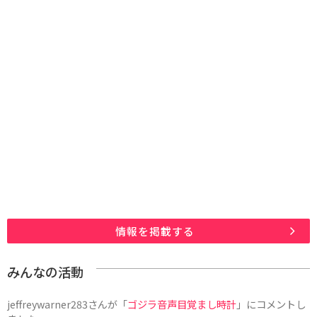
情報を掲載する
みんなの活動
jeffreywarner283
さんが「
ゴジラ音声目覚まし時計
」にコメントし