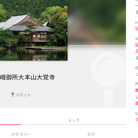
〜
c
x
d
峨御所大本山大覚寺
P
スポット
s
トーク
カテゴリー
タグ