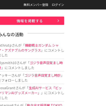
無料メンバー登録
ログイン
情報を掲載する
みんなの活動
athrutp
さんが「
機動戦士ガンダム シャ
ア・アズナブルのサングラス
」にコメントし
ました
ilysmith10
さんが「
ゴジラ音声目覚まし時
計
」にコメントしました
アッキー
さんが「
ゴジラ音声目覚まし時計
」
をフォローしました
osaGrant
さんが「
生成AIサービス「ビッ
クリマンAIグッズメーカー」
」にコメントし
ました
atarina8
さんが「
動き出す妖怪展 TOKYO