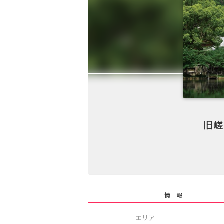
旧嵯
情 報
エリア