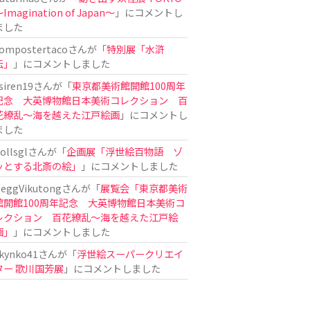
Imagination of Japan〜
」にコメントし
ました
ompostertaco
さんが「
特別展「水滸
伝」
」にコメントしました
siren19
さんが「
東京都美術館開館100周年
記念 大英博物館日本美術コレクション 百
花繚乱～海を越えた江戸絵画
」にコメントし
ました
ollsgl
さんが「
企画展「浮世絵百物語 ゾ
ッとする北斎の絵」
」にコメントしました
eggVikutong
さんが「
展覧会「東京都美術
館開館100周年記念 大英博物館日本美術コ
レクション 百花繚乱〜海を越えた江戸絵
画」
」にコメントしました
kynko41
さんが「
浮世絵スーパークリエイ
ター 歌川国芳展
」にコメントしました