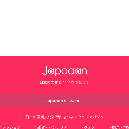
日本の文化と ”今” をつなぐ！
Japaaan
MAGAZINE
日本の伝統文化と"今"をつなぐウェブマガジン
ファッション
雑貨・インテリア
グルメ
観光・地