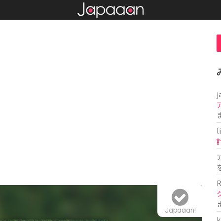
j
l
R
Japaaan!
k