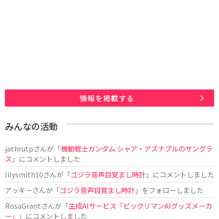
情報を掲載する
みんなの活動
jathrutp
さんが「
機動戦士ガンダム シャア・アズナブルのサングラ
ス
」にコメントしました
lilysmith10
さんが「
ゴジラ音声目覚まし時計
」にコメントしました
アッキー
さんが「
ゴジラ音声目覚まし時計
」をフォローしました
RosaGrant
さんが「
生成AIサービス「ビックリマンAIグッズメーカ
ー」
」にコメントしました