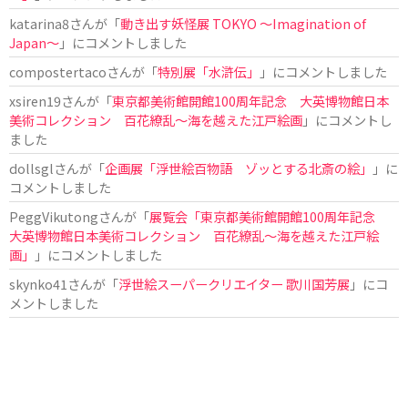
katarina8
さんが「
動き出す妖怪展 TOKYO 〜Imagination of
Japan〜
」にコメントしました
compostertaco
さんが「
特別展「水滸伝」
」にコメントしました
xsiren19
さんが「
東京都美術館開館100周年記念 大英博物館日本
美術コレクション 百花繚乱～海を越えた江戸絵画
」にコメントし
ました
dollsgl
さんが「
企画展「浮世絵百物語 ゾッとする北斎の絵」
」に
コメントしました
PeggVikutong
さんが「
展覧会「東京都美術館開館100周年記念
大英博物館日本美術コレクション 百花繚乱〜海を越えた江戸絵
画」
」にコメントしました
skynko41
さんが「
浮世絵スーパークリエイター 歌川国芳展
」にコ
メントしました