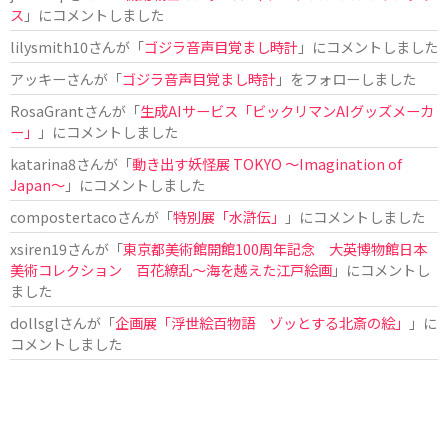
ス
」にコメントしました
lilysmith10
さんが「
ゴジラ音声目覚まし時計
」にコメントしました
アッキー
さんが「
ゴジラ音声目覚まし時計
」をフォローしました
RosaGrant
さんが「
生成AIサービス「ビックリマンAIグッズメーカ
ー」
」にコメントしました
katarina8
さんが「
動き出す妖怪展 TOKYO 〜Imagination of
Japan〜
」にコメントしました
compostertaco
さんが「
特別展「水滸伝」
」にコメントしました
xsiren19
さんが「
東京都美術館開館100周年記念 大英博物館日本
美術コレクション 百花繚乱～海を越えた江戸絵画
」にコメントし
ました
dollsgl
さんが「
企画展「浮世絵百物語 ゾッとする北斎の絵」
」に
コメントしました