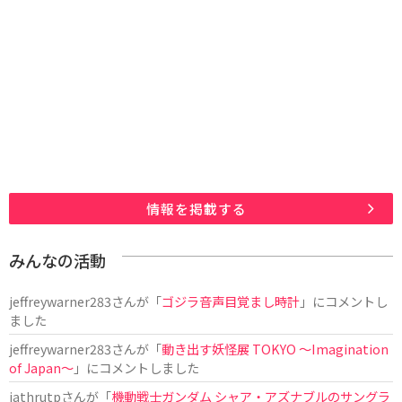
情報を掲載する
みんなの活動
jeffreywarner283
さんが「
ゴジラ音声目覚まし時計
」にコメントし
ました
jeffreywarner283
さんが「
動き出す妖怪展 TOKYO 〜Imagination
of Japan〜
」にコメントしました
jathrutp
さんが「
機動戦士ガンダム シャア・アズナブルのサングラ