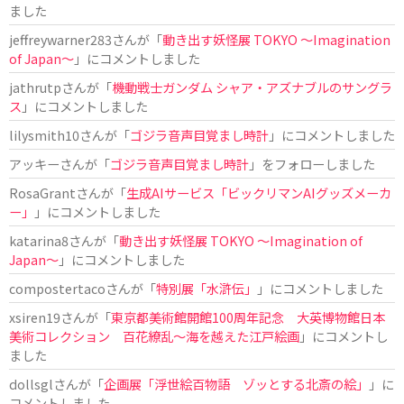
ました
jeffreywarner283
さんが「
動き出す妖怪展 TOKYO 〜Imagination
of Japan〜
」にコメントしました
jathrutp
さんが「
機動戦士ガンダム シャア・アズナブルのサングラ
ス
」にコメントしました
lilysmith10
さんが「
ゴジラ音声目覚まし時計
」にコメントしました
アッキー
さんが「
ゴジラ音声目覚まし時計
」をフォローしました
RosaGrant
さんが「
生成AIサービス「ビックリマンAIグッズメーカ
ー」
」にコメントしました
katarina8
さんが「
動き出す妖怪展 TOKYO 〜Imagination of
Japan〜
」にコメントしました
compostertaco
さんが「
特別展「水滸伝」
」にコメントしました
xsiren19
さんが「
東京都美術館開館100周年記念 大英博物館日本
美術コレクション 百花繚乱～海を越えた江戸絵画
」にコメントし
ました
dollsgl
さんが「
企画展「浮世絵百物語 ゾッとする北斎の絵」
」に
コメントしました