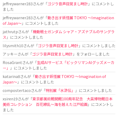
jeffreywarner283
さんが「
ゴジラ音声目覚まし時計
」にコメントし
ました
jeffreywarner283
さんが「
動き出す妖怪展 TOKYO 〜Imagination
of Japan〜
」にコメントしました
jathrutp
さんが「
機動戦士ガンダム シャア・アズナブルのサングラ
ス
」にコメントしました
lilysmith10
さんが「
ゴジラ音声目覚まし時計
」にコメントしました
アッキー
さんが「
ゴジラ音声目覚まし時計
」をフォローしました
RosaGrant
さんが「
生成AIサービス「ビックリマンAIグッズメーカ
ー」
」にコメントしました
katarina8
さんが「
動き出す妖怪展 TOKYO 〜Imagination of
Japan〜
」にコメントしました
compostertaco
さんが「
特別展「水滸伝」
」にコメントしました
xsiren19
さんが「
東京都美術館開館100周年記念 大英博物館日本
美術コレクション 百花繚乱～海を越えた江戸絵画
」にコメントし
ました