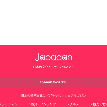
日本の文化と ”今” をつなぐ！
Japaaan
MAGAZINE
日本の伝統文化と"今"をつなぐウェブマガジン
ファッション
雑貨・インテリア
グルメ
観光・地