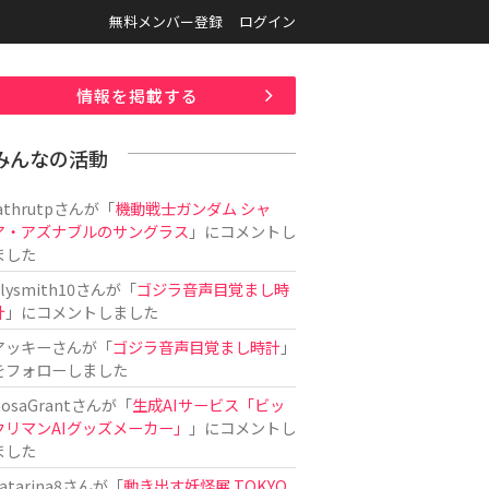
無料メンバー登録
ログイン
情報を掲載する
みんなの活動
athrutp
さんが「
機動戦士ガンダム シャ
ア・アズナブルのサングラス
」にコメントし
ました
ilysmith10
さんが「
ゴジラ音声目覚まし時
計
」にコメントしました
アッキー
さんが「
ゴジラ音声目覚まし時計
」
をフォローしました
osaGrant
さんが「
生成AIサービス「ビッ
クリマンAIグッズメーカー」
」にコメントし
ました
atarina8
さんが「
動き出す妖怪展 TOKYO