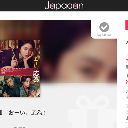
Japaaan!
j
l
R
画『おーい、応為』
k