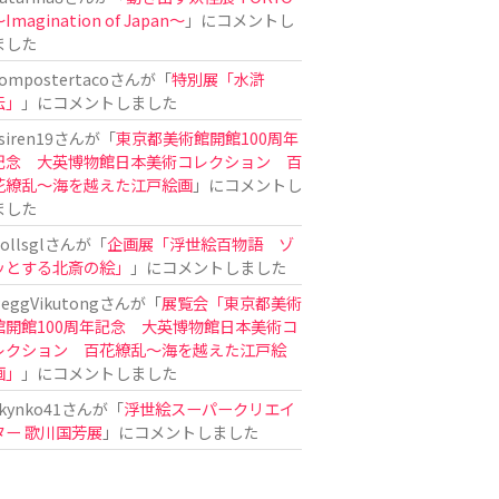
Imagination of Japan〜
」にコメントし
ました
ompostertaco
さんが「
特別展「水滸
伝」
」にコメントしました
siren19
さんが「
東京都美術館開館100周年
記念 大英博物館日本美術コレクション 百
花繚乱～海を越えた江戸絵画
」にコメントし
ました
ollsgl
さんが「
企画展「浮世絵百物語 ゾ
ッとする北斎の絵」
」にコメントしました
eggVikutong
さんが「
展覧会「東京都美術
館開館100周年記念 大英博物館日本美術コ
レクション 百花繚乱〜海を越えた江戸絵
画」
」にコメントしました
kynko41
さんが「
浮世絵スーパークリエイ
ター 歌川国芳展
」にコメントしました