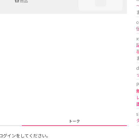
商品
〜
c
x
d
P
s
トーク
ログインをしてください。