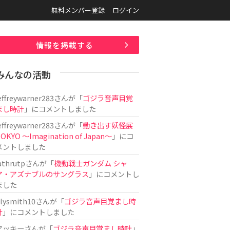
無料メンバー登録
ログイン
情報を掲載する
みんなの活動
effreywarner283
さんが「
ゴジラ音声目覚
まし時計
」にコメントしました
effreywarner283
さんが「
動き出す妖怪展
OKYO 〜Imagination of Japan〜
」にコ
メントしました
athrutp
さんが「
機動戦士ガンダム シャ
ア・アズナブルのサングラス
」にコメントし
ました
ilysmith10
さんが「
ゴジラ音声目覚まし時
計
」にコメントしました
アッキー
さんが「
ゴジラ音声目覚まし時計
」