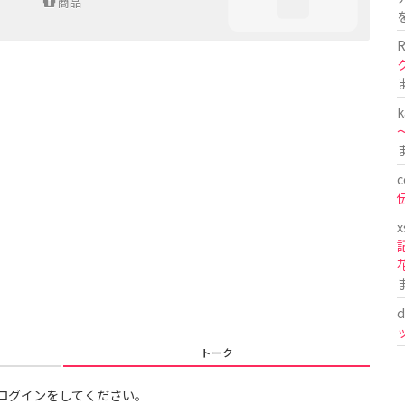
商品
R
k
〜
c
x
d
トーク
ログインをしてください。