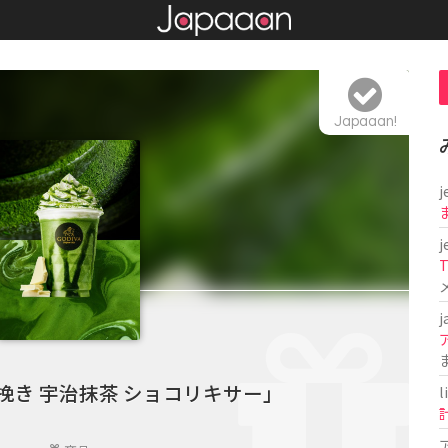
Japaaan!
j
j
T
j
挽き 宇治抹茶 ショコリキサー」
l