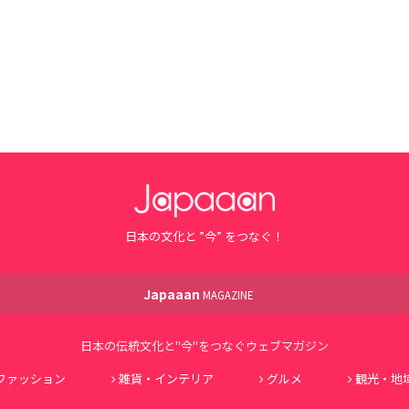
日本の文化と ”今” をつなぐ！
Japaaan
MAGAZINE
日本の伝統文化と"今"をつなぐウェブマガジン
ファッション
雑貨・インテリア
グルメ
観光・地