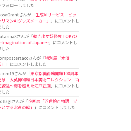
をフォローしました
osaGrant
さんが「
生成AIサービス「ビッ
クリマンAIグッズメーカー」
」にコメントし
ました
atarina8
さんが「
動き出す妖怪展 TOKYO
Imagination of Japan〜
」にコメントし
ました
ompostertaco
さんが「
特別展「水滸
伝」
」にコメントしました
siren19
さんが「
東京都美術館開館100周年
記念 大英博物館日本美術コレクション 百
花繚乱～海を越えた江戸絵画
」にコメントし
ました
ollsgl
さんが「
企画展「浮世絵百物語 ゾ
ッとする北斎の絵」
」にコメントしました